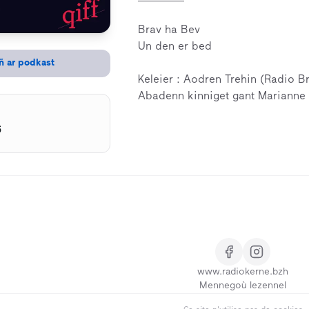
Brav ha Bev
Un den er bed
ñ ar podkast
Keleier : Aodren Trehin (Radio 
Abadenn kinniget gant Marianne 
6
www.radiokerne.bzh
Mennegoù lezennel