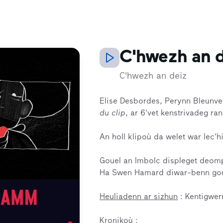
C'hwezh an 
C'hwezh an deiz
Elise Desbordes, Perynn Bleunv
du clip
, ar 6'vet kenstrivadeg r
An holl klipoù da welet war lec'
Gouel an Imbolc displeget deomp 
Ha Swen Hamard diwar-benn goue
Heuliadenn ar sizhun
: Kentigwer
Kronikoù
: