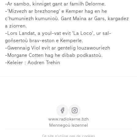
-Ar sambo, kinniget gant ar familh Delorme.
-'Mizvezh ar brezhoneg' e Kemper hag en he
c'humuniezh kumunioù. Gant Maïna ar Gars, kargadez
a ziorren.
-Lors Landat, a youl-vat evit 'La Loco', ur sal-
goñsertoù brav-eston e Kemperle.
-Gwennaig Viol evit ar gentelig louzawouriezh
-Morgane Cotten hag he dibab podkastoù.
-Keleier : Aodren Trehin
www.radiokerne.bzh
Mennegoù lezennel
Ce site n'utilise pas de cookies