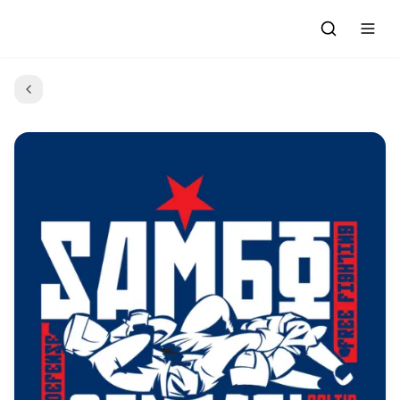
Degemer
Petra oa an ton-mañ ?
Abadennoù
Dre rannoù
Kael ar programmoù
Ar gevredigezh
Emezelañ
Darempred