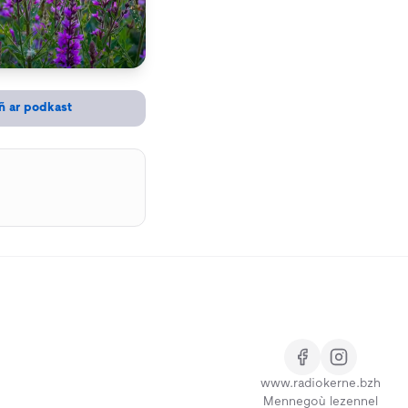
ñ ar podkast
www.radiokerne.bzh
Mennegoù lezennel