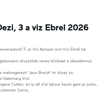
ezi, 3 a viz Ebrel 2026
sevenadurel Ti ar Vro Kemper evit miz Ebrel ha
gelaouenn divyezhek nevez klinkaet a skeudennoù
e mebregerezh 'Jeux Breizh' tri bloaz zo.
nt Gwennaig Viol.
ane Cotten: en tu all d'al labour kaset gant ar justis,
azetenner Cerno.