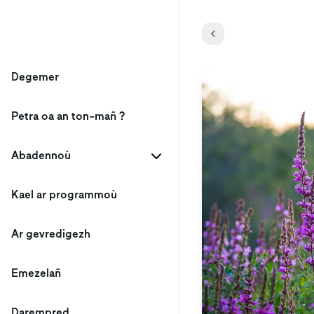
Degemer
Petra oa an ton-mañ ?
Abadennoù
Kael ar programmoù
Ar gevredigezh
Emezelañ
Darempred