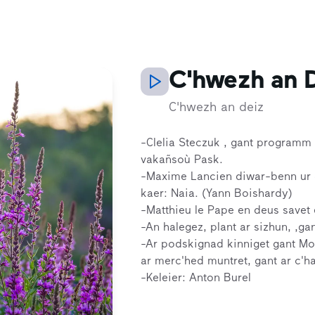
C'hwezh an D
C'hwezh an deiz
-Clelia Steczuk , gant programm 
vakañsoù Pask.
-Maxime Lancien diwar-benn ur 
kaer: Naia. (Yann Boishardy)
-Matthieu le Pape en deus savet 
-An halegez, plant ar sizhun, ,ga
-Ar podskignad kinniget gant Morg
ar merc'hed muntret, gant ar c'h
-Keleier: Anton Burel