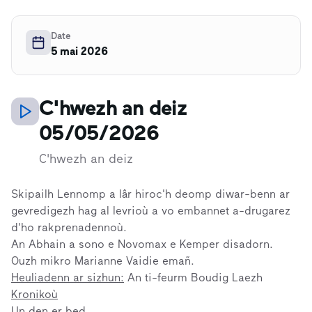
Date
5 mai 2026
C'hwezh an deiz
05/05/2026
C'hwezh an deiz
Skipailh Lennomp a lâr hiroc'h deomp diwar-benn ar
gevredigezh hag al levrioù a vo embannet a-drugarez
d'ho rakprenadennoù.
An Abhain a sono e Novomax e Kemper disadorn.
Ouzh mikro Marianne Vaidie emañ.
Heuliadenn ar sizhun:
An ti-feurm Boudig Laezh
Kronikoù