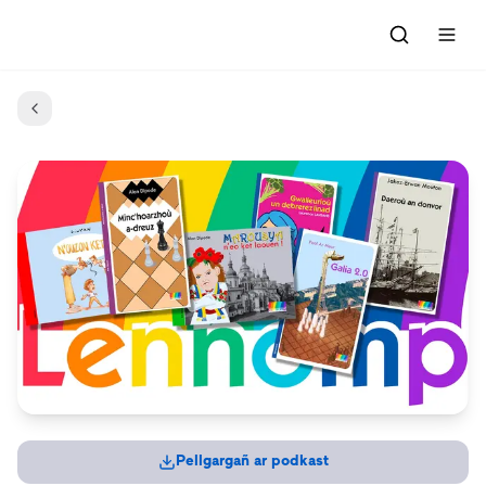
Degemer
Petra oa an ton-mañ ?
Abadennoù
Dre rannoù
Kael ar programmoù
Ar gevredigezh
Emezelañ
Darempred
Pellgargañ ar podkast