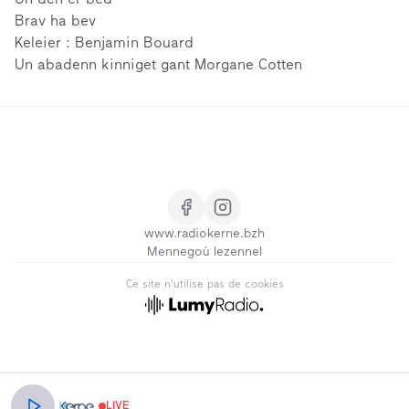
Un den er bed
Brav ha bev
Keleier : Benjamin Bouard
Un abadenn kinniget gant Morgane Cotten
www.radiokerne.bzh
Mennegoù lezennel
Ce site n'utilise pas de cookies
BR
LIVE