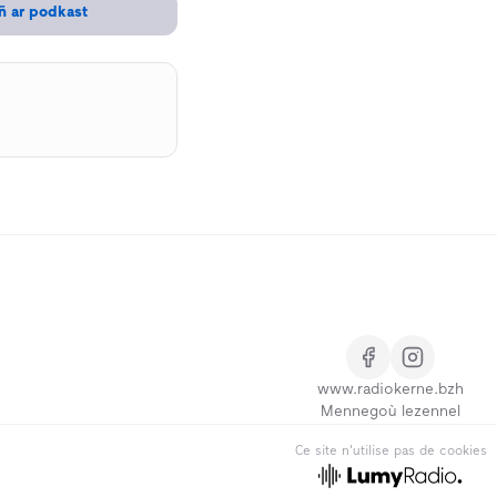
ñ ar podkast
www.radiokerne.bzh
Mennegoù lezennel
Ce site n'utilise pas de cookies