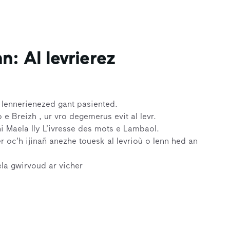
n: Al levrierez
o lennerienezed gant pasiented.
 e Breizh , ur vro degemerus evit al levr.
ni Maela Ily L’ivresse des mots e Lambaol.
er oc’h ijinañ anezhe touesk al levrioù o lenn hed an
la gwirvoud ar vicher