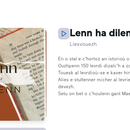
Lenn ha dilen
Liesvouezh
En o stal e c’hortoz an istorioù 
Ouzhpenn 150 levrdi dizalc’h a zo
Touesk al levrdioù-se e kaver hi
Alies e stultenner micher al levri
devezh.
Setu on bet o c’houlenn gant Mae