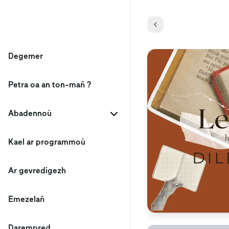
Degemer
Petra oa an ton-mañ ?
Abadennoù
Kael ar programmoù
Ar gevredigezh
Emezelañ
Darempred