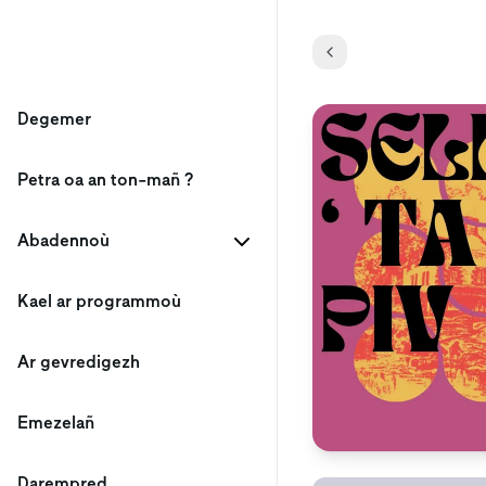
Degemer
Petra oa an ton-mañ ?
Abadennoù
Kael ar programmoù
Ar gevredigezh
Emezelañ
Darempred