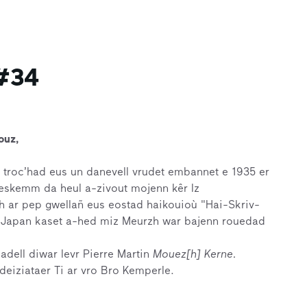
 #34
ouz,
 troc’had eus un danevell vrudet embannet e 1935 er
eskemm da heul a-zivout mojenn kêr Iz
 ar pep gwellañ eus eostad haikouioù "Hai-Skriv-
Japan kaset a-hed miz Meurzh war bajenn rouedad
adell diwar levr Pierre Martin
Mouez[h] Kerne.
deiziataer Ti ar vro Bro Kemperle.