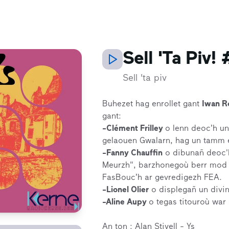
Sell 'Ta Piv!
Sell 'ta piv
Buhezet hag enrollet gant
Iwan R
gant:
-Clément Frilley
o lenn deoc’h un
gelaouen Gwalarn, hag un tamm 
-Fanny Chauffin
o dibunañ deoc'h
Meurzh", barzhonegoù berr mod 
FasBouc’h ar gevredigezh FEA.
-Lionel Olier
o displegañ un divin
-Aline Aupy
o tegas titouroù war 
An ton : Alan Stivell - Ys