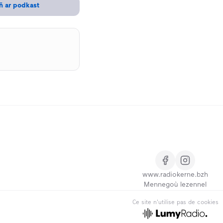
ñ ar podkast
www.radiokerne.bzh
Mennegoù lezennel
Ce site n'utilise pas de cookies