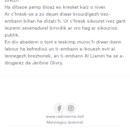
Breizh.
Ha dibaoe pemp bloaz eo kresket kalz o niver.
Ar c'hresk-se a zo deuet diwar krouidigezh tiez-
embann bihan ha dizalc'h. Ur c’hresk sikouret ivez gant
leurenn sevenadurel birvidik ar vro hag ar sikourioù
publik.
En div abadenn o tont e teskimp muioc’h diwar-benn
labour ha kefredioù un ti-embann a-bouezh evit al
lennegezh brezhonek, an ti-embann Al Liamm ha se a-
drugarez da Jerôme Olivry.
www.radiokerne.bzh
Mennegoù lezennel