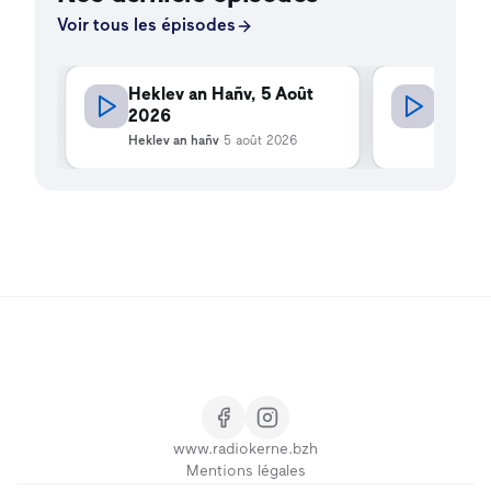
Voir tous les épisodes
Heklev an Hañv, 5 Août
Heklev
2026
04/08
Heklev an hañv
·
5 août 2026
Heklev a
www.radiokerne.bzh
Mentions légales