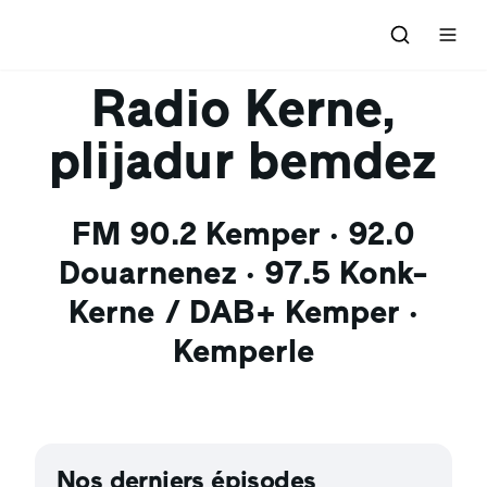
Accueil
Radio Kerne,
plijadur bemdez
C'était quoi ce titre ?
Émissions
FM 90.2 Kemper · 92.0
Douarnenez · 97.5 Konk-
Par épisodes
Grille des programmes
Kerne / DAB+ Kemper ·
L'association
Kemperle
Adhérer
Contact
Nos derniers épisodes