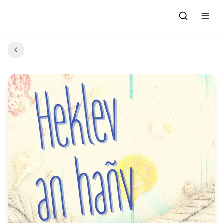
Accueil
C'était quoi ce titre ?
Émissions
Par épisodes
Grille des programmes
L'association
Adhérer
Contact