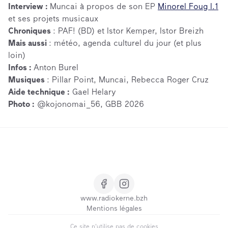
Interview :
Muncai à propos de son EP
Minorel Foug l.1
et ses projets musicaux
Chroniques
: PAF! (BD) et Istor Kemper, Istor Breizh
Mais aussi
: météo, agenda culturel du jour (et plus
loin)
Infos :
Anton Burel
Musiques
: Pillar Point, Muncai, Rebecca Roger Cruz
Aide technique :
Gael Helary
Photo :
@kojonomai_56, GBB 2026
www.radiokerne.bzh
Mentions légales
Ce site n'utilise pas de cookies