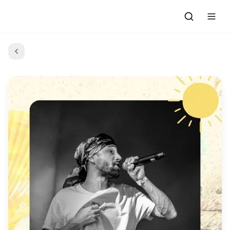
Accueil
C'était quoi ce titre ?
Émissions
Par épisodes
Grille des programmes
L'association
Adhérer
Contact