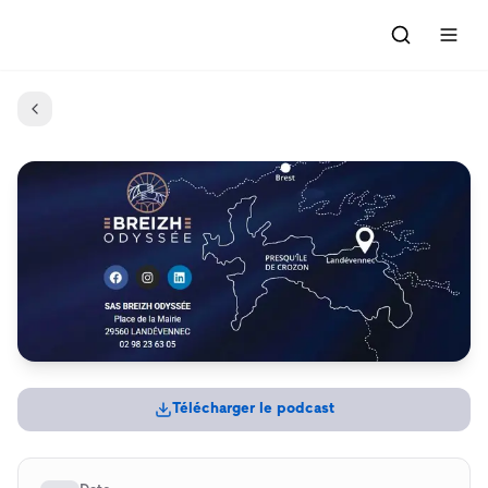
Accueil
C'était quoi ce titre ?
Émissions
Par épisodes
Grille des programmes
L'association
Adhérer
Télécharger le podcast
Contact