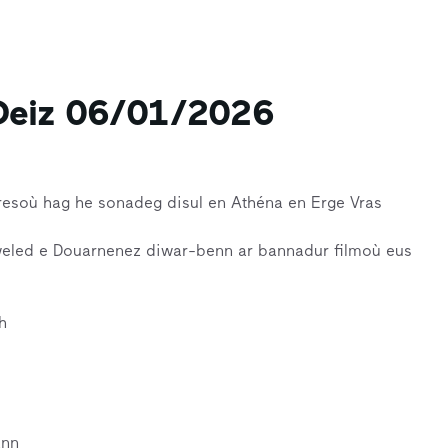
Deiz 06/01/2026
tresoù hag he sonadeg disul en Athéna en Erge Vras
weled e Douarnenez diwar-benn ar bannadur filmoù eus
h
ann