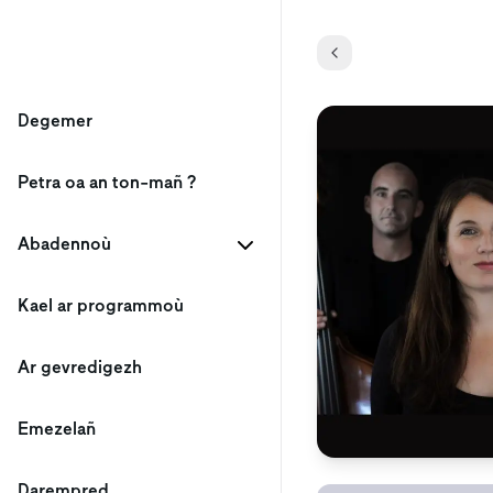
Degemer
Petra oa an ton-mañ ?
Abadennoù
Kael ar programmoù
Ar gevredigezh
Emezelañ
Darempred