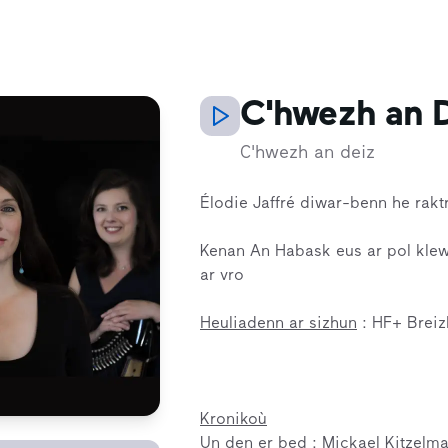
C'hwezh an 
C'hwezh an deiz
Élodie Jaffré diwar-benn he rak
Kenan An Habask eus ar pol kle
ar vro
Heuliadenn ar sizhun
: HF+ Breiz
Kronikoù
Un den er bed : Mickael Kitzelm