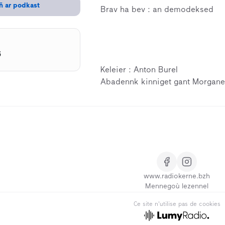
ñ ar podkast
Brav ha bev : an demodeksed
6
Keleier : Anton Burel
Abadennk kinniget gant Morgane
www.radiokerne.bzh
Mennegoù lezennel
Ce site n'utilise pas de cookies