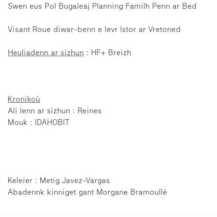
Swen eus Pol Bugaleaj Planning Familh Penn ar Bed
Visant Roue diwar-benn e levr Istor ar Vretoned
Heuliadenn ar sizhun
: HF+ Breizh
Kronikoù
Ali lenn ar sizhun : Reines
Mouk : IDAHOBIT
Keleier : Metig Javez-Vargas
Abadennk kinniget gant Morgane Bramoullé