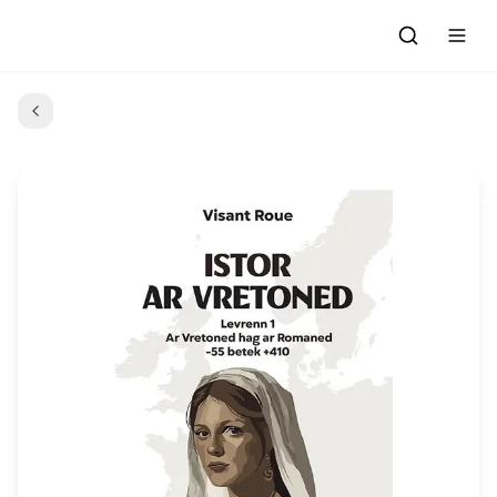
Degemer
Petra oa an ton-mañ ?
Abadennoù
Dre rannoù
Kael ar programmoù
Ar gevredigezh
Emezelañ
Darempred