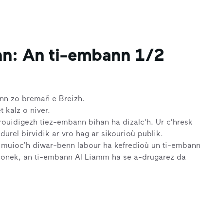
nn: An ti-embann 1/2
nn zo bremañ e Breizh.
 kalz o niver.
rouidigezh tiez-embann bihan ha dizalc'h. Ur c’hresk
durel birvidik ar vro hag ar sikourioù publik.
 muioc’h diwar-benn labour ha kefredioù un ti-embann
honek, an ti-embann Al Liamm ha se a-drugarez da