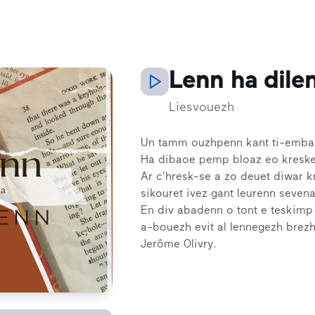
Lenn ha dile
Liesvouezh
Un tamm ouzhpenn kant ti-emba
Ha dibaoe pemp bloaz eo kresket
Ar c'hresk-se a zo deuet diwar k
sikouret ivez gant leurenn sevena
En div abadenn o tont e teskimp
a-bouezh evit al lennegezh brez
Jerôme Olivry.