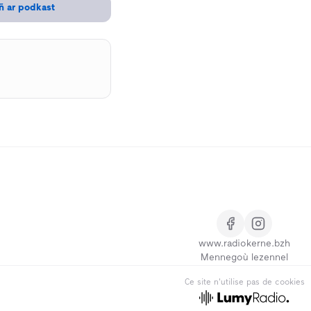
ñ ar podkast
www.radiokerne.bzh
Mennegoù lezennel
Ce site n'utilise pas de cookies