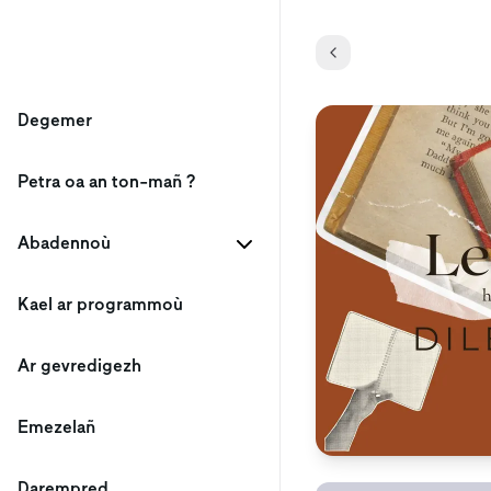
Degemer
Petra oa an ton-mañ ?
Abadennoù
Kael ar programmoù
Ar gevredigezh
Emezelañ
Darempred